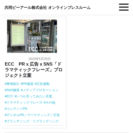
#いつか言ってみたい言葉
共同ピーアール株式会社 オンラインプレスルーム
2023年5月25日
ECC PR x 広告 x SNS「ド
ラマティックフレーズ」プロ
ジェクト立案
事例紹介
PR施策
広告連動
SNS施策
メディアプロモーション
ECC
いつか言ってみたい言葉
ドラマティックフレーズ
その他
コンテンツPR
デジタルPR／マーケティング／広告
ブランディング・リブランディング