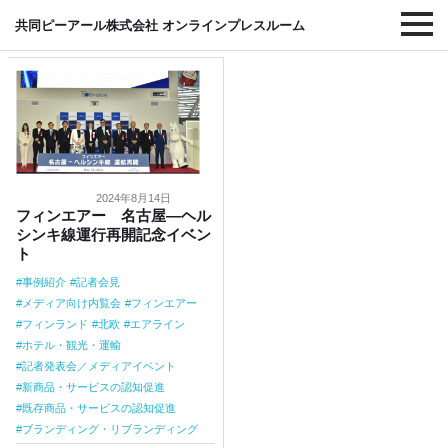
#エアライン
共同ピーアール株式会社 オンラインプレスルーム
2024年8月14日
フィンエアー 名古屋―ヘル
シンキ線運行再開記念イベン
ト
事例紹介
記者会見
メディア向け内覧会
フィンエアー
フィンランド
北欧
エアライン
ホテル・観光・運輸
記者発表会／メディアイベント
新商品・サービスの認知促進
既存商品・サービスの認知促進
ブランディング・リブランディング