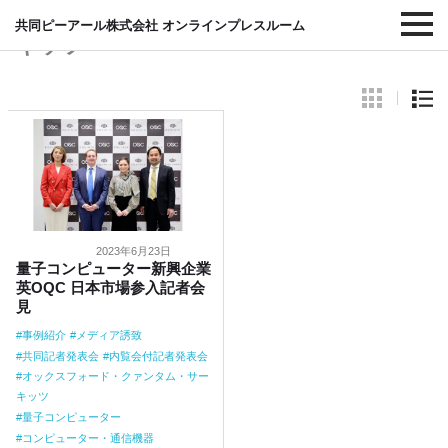
#オックスフォード・クァンタム・サー
共同ピーアール株式会社 オンラインプレスルーム
キッツ
2023年6月23日
量子コンピューター新興企業
英OQC 日本市場参入記者会
見
事例紹介
メディア誘致
共同記者発表会
内覧会付記者発表会
オックスフォード・クァンタム・サー
キッツ
量子コンピューター
コンピューター・通信機器