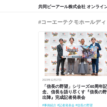
共同ピーアール株式会社 オンライ
#コーエーテクモホールディ
2023年12月27日
「信長の野望」シリーズ40周年
念、信長を語り尽くす『信長の野
出陣』完成記者発表会
事例紹介
記者発表会
信長の野望