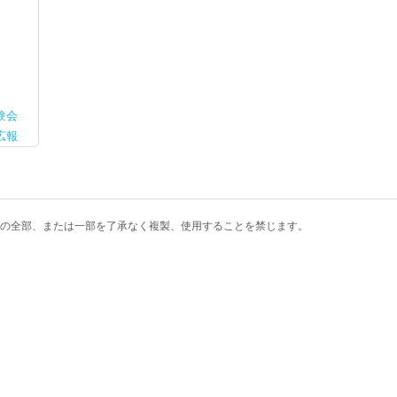
験会
広報
の全部、または一部を了承なく複製、使用することを禁じます。