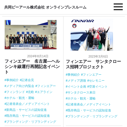
#フィンエアー
共同ピーアール株式会社 オンラインプレスルーム
2024年8月14日
2023年3月6日
フィンエアー 名古屋―ヘル
フィンエアー サンタクロー
シンキ線運行再開記念イベン
ス招聘プロジェクト
ト
事例紹介
フィンエアー
事例紹介
記者会見
メディア誘致
セレモニー
メディア向け内覧会
フィンエアー
イベント企画
空港イベント
フィンランド
北欧
エアライン
サンタクロース来日
ホテル・観光・運輸
ホテル・観光・運輸
記者発表会／メディアイベント
記者発表会／メディアイベント
新商品・サービスの認知促進
既存商品・サービスの認知促進
既存商品・サービスの認知促進
ブランディング・リブランディング
ブランディング・リブランディング