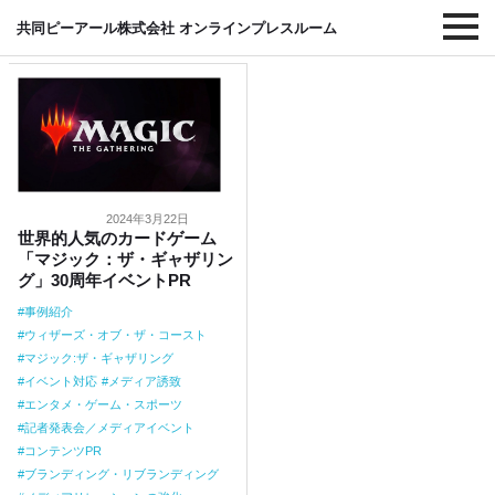
#マジック:ザ・ギャザリング
共同ピーアール株式会社 オンラインプレスルーム
2024年3月22日
世界的人気のカードゲーム
「マジック：ザ・ギャザリン
グ」30周年イベントPR
事例紹介
ウィザーズ・オブ・ザ・コースト
マジック:ザ・ギャザリング
イベント対応
メディア誘致
エンタメ・ゲーム・スポーツ
記者発表会／メディアイベント
コンテンツPR
ブランディング・リブランディング