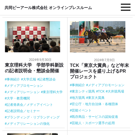
#メディアプロモーション
共同ピーアール株式会社 オンラインプレスルーム
2024年9月30日
2024年7月9日
東京理科大学 学部学科新設
TCK「東京大賞典」など年末
の記者説明会・懇談会開催
開催レースを盛り上げるPR
プロジェクト
事例紹介
大学広報
記者懇談会
事例紹介
メディアプロモーション
メディアプロモーション
東京シティ競馬
TCK
大井競馬場
メディアリレーション
東京理科大学
地方競馬
東京大賞典
大学・教育機関
官公庁・地方自治体・各種団体
記者発表会／メディアイベント
芸能イベント
記者説明会／セミナー
既存商品・サービスの認知促進
ブランディング・リブランディング
芸能人・スポーツ選手の起用
メディアリレーションの強化