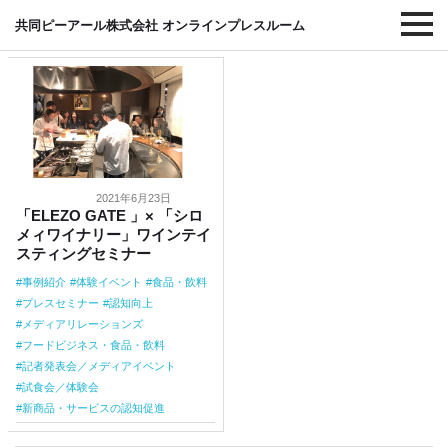
#体験イベント
共同ピーアール株式会社 オンラインプレスルーム
2021年6月23日
「ELEZO GATE 」× 「シロ
メィワイナリー」ワインテイ
スティングセミナー
事例紹介
体験イベント
食品・飲料
プレスセミナー
認知向上
メディアリレーションズ
フードビジネス・食品・飲料
記者発表会／メディアイベント
試食会／体験会
新商品・サービスの認知促進