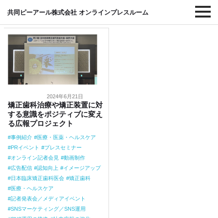
#矯正歯科
共同ピーアール株式会社 オンラインプレスルーム
2024年6月21日
矯正歯科治療や矯正装置に対
する意識をポジティブに変え
る広報プロジェクト
事例紹介
医療・医薬・ヘルスケア
PRイベント
プレスセミナー
オンライン記者会見
動画制作
広告配信
認知向上
イメージアップ
日本臨床矯正歯科医会
矯正歯科
医療・ヘルスケア
記者発表会／メディアイベント
SNSマーケティング／SNS運用