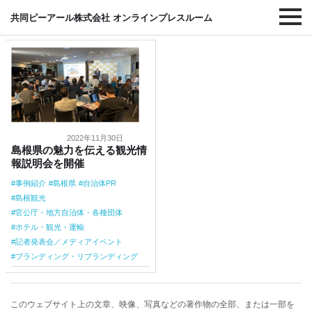
#自治体PR
共同ピーアール株式会社 オンラインプレスルーム
2022年11月30日
島根県の魅力を伝える観光情
報説明会を開催
事例紹介
島根県
自治体PR
島根観光
官公庁・地方自治体・各種団体
ホテル・観光・運輸
記者発表会／メディアイベント
ブランディング・リブランディング
このウェブサイト上の文章、映像、写真などの著作物の全部、または一部を