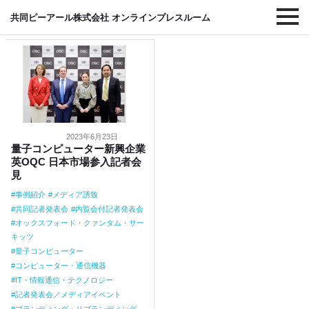
#量子コンピューター
共同ピーアール株式会社 オンラインプレスルーム
2023年6月23日
量子コンピューター新興企業
英OQC 日本市場参入記者会
見
事例紹介
メディア誘致
共同記者発表会
内覧会付記者発表会
オックスフォード・クァンタム・サー
キッツ
量子コンピューター
コンピューター・通信機器
IT・情報通信・テクノロジー
記者発表会／メディアイベント
ブランディング・リブランディング