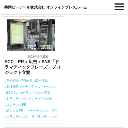
#SNS施策
共同ピーアール株式会社 オンラインプレスルーム
2023年5月25日
ECC PR x 広告 x SNS「ド
ラマティックフレーズ」プロ
ジェクト立案
事例紹介
PR施策
広告連動
SNS施策
メディアプロモーション
ECC
いつか言ってみたい言葉
ドラマティックフレーズ
その他
コンテンツPR
デジタルPR／マーケティング／広告
ブランディング・リブランディング