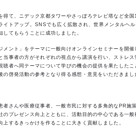
を得て、ニデック京都タワーやさっぽろテレビ塔など全国
ライトアップ。SNSでも広く拡散され、世界メンタルヘ
知してもらうことに成功しました。
ジメント」をテーマに一般向けオンラインセミナーを開催し
と当事者の方がそれぞれの視点から講演を行い、ストレス
視聴者へ同テーマについて学びの機会の提供を果たしたこ
後の啓発活動の参考となり得る感想・意見をいただきまし
患者さんや医療従事者、一般市民に対する多角的なPR施
社のプレゼンス向上とともに、活動目的の中心である一般
向上するきっかけを作ることに大きく貢献しました。