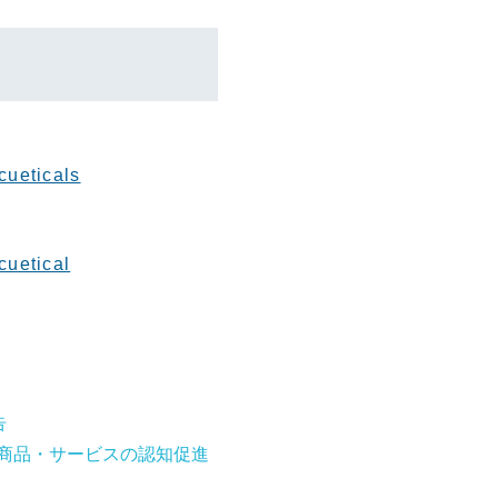
cueticals
cuetical
告
商品・サービスの認知促進