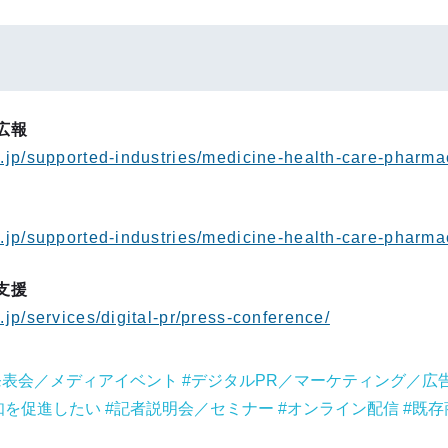
広報
o.jp/supported-industries/medicine-health-care-pharma
ト
.jp/supported-industries/medicine-health-care-pharma
支援
.jp/services/digital-pr/press-conference/
発表会／メディアイベント
デジタルPR／マーケティング／広
知を促進したい
記者説明会／セミナー
オンライン配信
既存