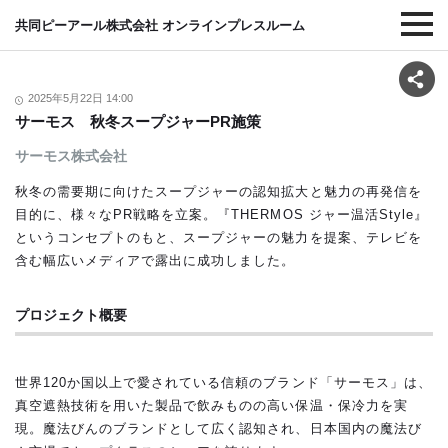
共同ピーアール株式会社 オンラインプレスルーム
2025年5月22日 14:00
サーモス 秋冬スープジャーPR施策
サーモス株式会社
秋冬の需要期に向けたスープジャーの認知拡大と魅力の再発信を
目的に、様々なPR戦略を立案。『THERMOS ジャー温活Style』
というコンセプトのもと、スープジャーの魅力を提案、テレビを
含む幅広いメディアで露出に成功しました。
プロジェクト概要
世界120か国以上で愛されている信頼のブランド「サーモス」は、
真空遮熱技術を用いた製品で飲みものの高い保温・保冷力を実
現。魔法びんのブランドとして広く認知され、日本国内の魔法び