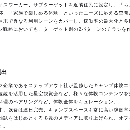
ィスワーカー、サブターゲットを近隣住民に設定し、「ち
杯」「家族で楽しめる体験」といったニーズに応える空間
週末で異なる利用シーンをカバーし、稼働率の最大化と多
ン戦略においても、ターゲット別の2パターンのチラシを
創出
プ企業であるステップアウト社が監修したキャンプ体験エ
遠鏡を活用した星空観賞会など、様々な体験コンテンツを
料理のペアリングなど、体験全体をキュレーション。
中、飲食は連日完売、キャンプスペースも常に高い稼働率
雑誌をはじめとする多数のメディアに取り上げられ、オフ
た。