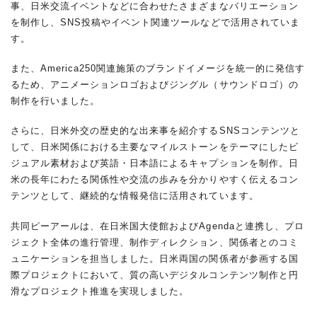
事、日米交流イベントなどに合わせたさまざまなバリエーション
を制作し、SNS投稿やイベント関連ツールなどで活用されていま
す。
また、America250関連施策のブランドイメージを統一的に発信す
るため、アニメーションロゴおよびジングル（サウンドロゴ）の
制作を行いました。
さらに、日米外交の歴史的な出来事を紹介するSNSコンテンツと
して、日米関係における主要なマイルストーンをテーマにしたビ
ジュアル素材および英語・日本語によるキャプションを制作。日
米の長年にわたる関係性や交流の歩みを分かりやすく伝えるコン
テンツとして、継続的な情報発信に活用されています。
共同ピーアールは、在日米国大使館およびAgendaと連携し、プロ
ジェクト全体の進行管理、制作ディレクション、関係者とのコミ
ュニケーションを担当しました。日米両国の関係者が参画する国
際プロジェクトにおいて、質の高いデジタルコンテンツ制作と円
滑なプロジェクト推進を実現しました。