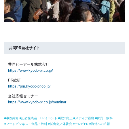
共同PR自社サイト
共同ピーアール株式会社
https://www.kyodo-pr.co.jp/
PR総研
https://prri.kyodo-pr.co.jp/
当社広報セミナー
https://www.kyodo-pr.co.jp/seminar
事例紹介
記者発表会・PRイベント
認知向上
メディア露出
食品・飲料
フードビジネス・食品・飲料
試食会／体験会
テレビPR
海外への広報