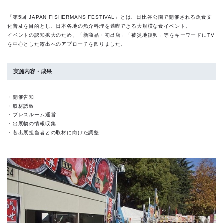
「第5回 JAPAN FISHERMANS FESTIVAL」とは、日比谷公園で開催される魚食文
化普及を目的とし、日本各地の魚介料理を満喫できる大規模な食イベント。
イベントの認知拡大のため、「新商品・初出店」「被災地復興」等をキーワードにTV
を中心とした露出へのアプローチを図りました。
実施内容・成果
・開催告知
・取材誘致
・プレスルーム運営
・出展物の情報収集
・各出展担当者との取材に向けた調整