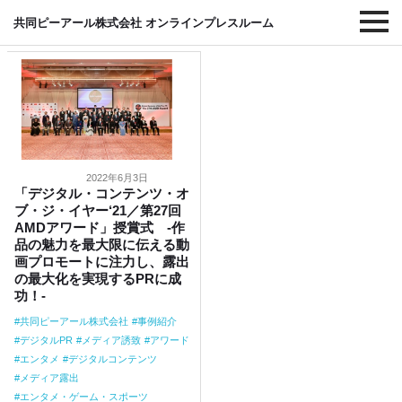
#アワード
共同ピーアール株式会社 オンラインプレスルーム
2022年6月3日
「デジタル・コンテンツ・オ
ブ・ジ・イヤー‘21／第27回
AMDアワード」授賞式 -作
品の魅力を最大限に伝える動
画プロモートに注力し、露出
の最大化を実現するPRに成
功！-
共同ピーアール株式会社
事例紹介
デジタルPR
メディア誘致
アワード
エンタメ
デジタルコンテンツ
メディア露出
エンタメ・ゲーム・スポーツ