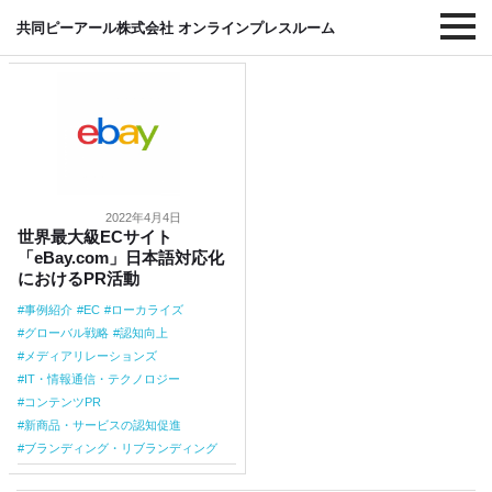
#グローバル戦略
共同ピーアール株式会社 オンラインプレスルーム
2022年4月4日
世界最大級ECサイト
「eBay.com」日本語対応化
におけるPR活動
事例紹介
EC
ローカライズ
グローバル戦略
認知向上
メディアリレーションズ
IT・情報通信・テクノロジー
コンテンツPR
新商品・サービスの認知促進
ブランディング・リブランディング