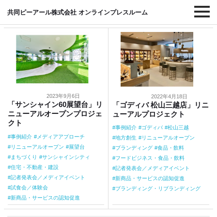
#リニューアルオープン
共同ピーアール株式会社 オンラインプレスルーム
2023年9月6日
2022年4月18日
「サンシャイン60展望台」リ
「ゴディバ 松山三越店」リニ
ニューアルオープンプロジェ
ューアルプロジェクト
クト
事例紹介
ゴディバ
松山三越
事例紹介
メディアアプローチ
地方創生
リニューアルオープン
リニューアルオープン
展望台
ブランディング
食品・飲料
まちづくり
サンシャインシティ
フードビジネス・食品・飲料
住宅・不動産・建設
記者発表会／メディアイベント
記者発表会／メディアイベント
新商品・サービスの認知促進
試食会／体験会
ブランディング・リブランディング
新商品・サービスの認知促進