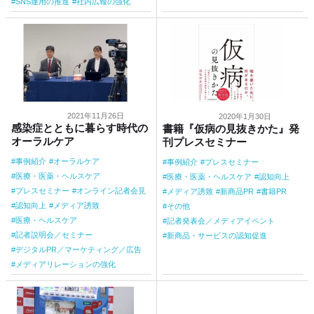
SNS運用の推進
社内広報の強化
2021年11月26日
2020年1月30日
感染症とともに暮らす時代の
書籍『仮病の見抜きかた』発
オーラルケア
刊プレスセミナー
事例紹介
オーラルケア
事例紹介
プレスセミナー
医療・医薬・ヘルスケア
医療・医薬・ヘルスケア
認知向上
プレスセミナー
オンライン記者会見
メディア誘致
新商品PR
書籍PR
認知向上
メディア誘致
その他
医療・ヘルスケア
記者発表会／メディアイベント
記者説明会／セミナー
新商品・サービスの認知促進
デジタルPR／マーケティング／広告
メディアリレーションの強化