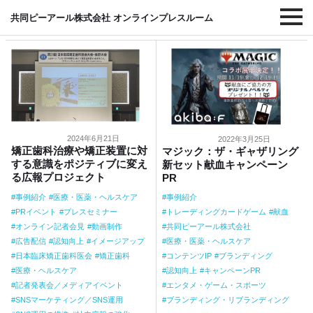
#医療・医薬・ヘルスケア
共同ピーアール株式会社 オンラインプレスルーム
2024年6月21日
2022年3月25日
矯正歯科治療や矯正装置に対
マジック：ザ・ギャザリング
する意識をポジティブに変え
新セット献血キャンペーン
る広報プロジェクト
PR
事例紹介
医療・医薬・ヘルスケア
事例紹介
PRイベント
プレスセミナー
トレーディングカードゲーム
献血
オンライン記者会見
動画制作
共同ピーアール株式会社
広告配信
認知向上
イメージアップ
医療・医薬・ヘルスケア
日本臨床矯正歯科医会
矯正歯科
コンテンツIP
ブランディング
医療・ヘルスケア
認知向上
キャンペーンPR
記者発表会／メディアイベント
エンタメ・ゲーム・スポーツ
SNSマーケティング／SNS運用
ブランディング・リブランディング