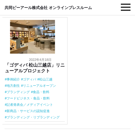
#地方創生
共同ピーアール株式会社 オンラインプレスルーム
2022年4月18日
「ゴディバ 松山三越店」リニ
ューアルプロジェクト
事例紹介
ゴディバ
松山三越
地方創生
リニューアルオープン
ブランディング
食品・飲料
フードビジネス・食品・飲料
記者発表会／メディアイベント
新商品・サービスの認知促進
ブランディング・リブランディング