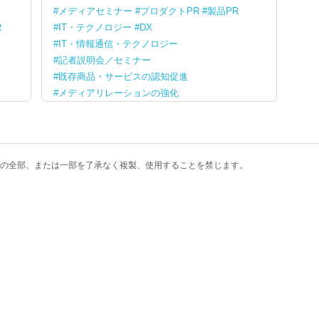
メディアセミナー
プロダクトPR
製品PR
R
IT・テクノロジー
DX
IT・情報通信・テクノロジー
記者説明会／セミナー
既存商品・サービスの認知促進
メディアリレーションの強化
の全部、または一部を了承なく複製、使用することを禁じます。