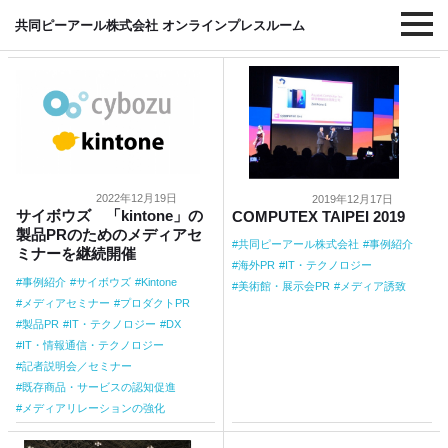
#IT・テクノロジー
共同ピーアール株式会社 オンラインプレスルーム
2022年12月19日
2019年12月17日
サイボウズ 「kintone」の
COMPUTEX TAIPEI 2019
製品PRのためのメディアセ
共同ピーアール株式会社
事例紹介
ミナーを継続開催
海外PR
IT・テクノロジー
事例紹介
サイボウズ
Kintone
美術館・展示会PR
メディア誘致
メディアセミナー
プロダクトPR
製品PR
IT・テクノロジー
DX
IT・情報通信・テクノロジー
記者説明会／セミナー
既存商品・サービスの認知促進
メディアリレーションの強化