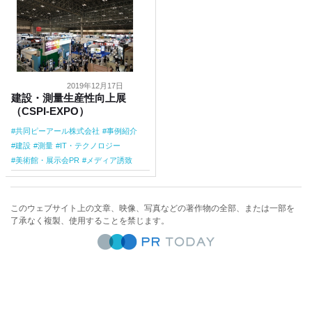
2019年12月17日
建設・測量生産性向上展
（CSPI-EXPO）
共同ピーアール株式会社
事例紹介
建設
測量
IT・テクノロジー
美術館・展示会PR
メディア誘致
このウェブサイト上の文章、映像、写真などの著作物の全部、または一部を
了承なく複製、使用することを禁じます。