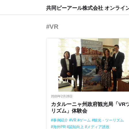
共同ピーアール株式会社 オンライ
#VR
2020年2月28日
カタルーニャ州政府観光局「VR
リズム」体験会
事例紹介
VR
ゲーム
観光・ツーリズム
海外PR
認知向上
メディア誘致