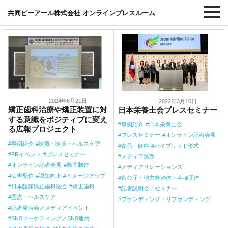
#プレスセミナー
共同ピーアール株式会社 オンラインプレスルーム
2024年6月21日
2022年3月10日
矯正歯科治療や矯正装置に対
日本栄養士会プレスセミナー
する意識をポジティブに変え
事例紹介
日本栄養士会
る広報プロジェクト
プレスセミナー
オンライン記者会見
事例紹介
医療・医薬・ヘルスケア
食品・飲料
ハイブリッド形式
PRイベント
プレスセミナー
メディア誘致
オンライン記者会見
動画制作
メディアリレーションズ
広告配信
認知向上
イメージアップ
官公庁・地方自治体・各種団体
日本臨床矯正歯科医会
矯正歯科
記者説明会／セミナー
医療・ヘルスケア
ブランディング・リブランディング
記者発表会／メディアイベント
SNSマーケティング／SNS運用