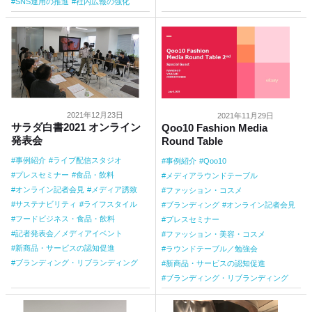
SNS運用の推進
社内広報の強化
2021年12月23日
2021年11月29日
サラダ白書2021 オンライン
Qoo10 Fashion Media
発表会
Round Table
事例紹介
ライブ配信スタジオ
事例紹介
Qoo10
プレスセミナー
食品・飲料
メディアラウンドテーブル
オンライン記者会見
メディア誘致
ファッション・コスメ
サステナビリティ
ライフスタイル
ブランディング
オンライン記者会見
フードビジネス・食品・飲料
プレスセミナー
記者発表会／メディアイベント
ファッション・美容・コスメ
新商品・サービスの認知促進
ラウンドテーブル／勉強会
ブランディング・リブランディング
新商品・サービスの認知促進
ブランディング・リブランディング