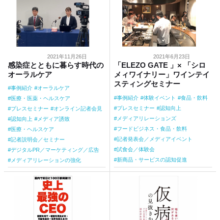
2021年11月26日
2021年6月23日
感染症とともに暮らす時代の
「ELEZO GATE 」× 「シロ
オーラルケア
メィワイナリー」ワインテイ
スティングセミナー
事例紹介
オーラルケア
事例紹介
体験イベント
食品・飲料
医療・医薬・ヘルスケア
プレスセミナー
認知向上
プレスセミナー
オンライン記者会見
メディアリレーションズ
認知向上
メディア誘致
フードビジネス・食品・飲料
医療・ヘルスケア
記者発表会／メディアイベント
記者説明会／セミナー
試食会／体験会
デジタルPR／マーケティング／広告
新商品・サービスの認知促進
メディアリレーションの強化