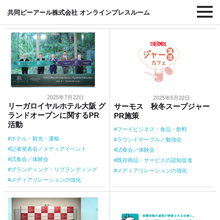
#メディアリレーションの強化
共同ピーアール株式会社 オンラインプレスルーム
2025年7月22日
2025年5月22日
リーガロイヤルホテル大阪 グ
サーモス 秋冬スープジャー
ランドオープンに関するPR
PR施策
活動
フードビジネス・食品・飲料
ホテル・観光・運輸
ラウンドテーブル／勉強会
記者発表会／メディアイベント
試食会／体験会
試食会／体験会
既存商品・サービスの認知促進
ブランディング・リブランディング
メディアリレーションの強化
メディアリレーションの強化