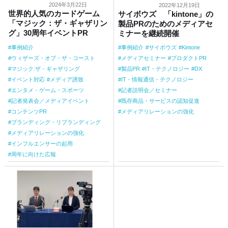
2024年3月22日
2022年12月19日
世界的人気のカードゲーム
サイボウズ 「kintone」の
「マジック：ザ・ギャザリン
製品PRのためのメディアセ
グ」30周年イベントPR
ミナーを継続開催
事例紹介
事例紹介
サイボウズ
Kintone
ウィザーズ・オブ・ザ・コースト
メディアセミナー
プロダクトPR
マジック:ザ・ギャザリング
製品PR
IT・テクノロジー
DX
イベント対応
メディア誘致
IT・情報通信・テクノロジー
エンタメ・ゲーム・スポーツ
記者説明会／セミナー
記者発表会／メディアイベント
既存商品・サービスの認知促進
コンテンツPR
メディアリレーションの強化
ブランディング・リブランディング
メディアリレーションの強化
インフルエンサーの起用
周年に向けた広報