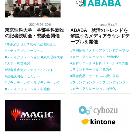
2024年9月30日
2024年8月14日
東京理科大学 学部学科新設
ABABA 就活のトレンドを
の記者説明会・懇談会開催
解説するメディアラウンドテ
ーブルを開催
事例紹介
大学広報
記者懇談会
事例紹介
メディアラウンドテーブル
メディアプロモーション
メディアリレーション
ABABA
メディアリレーション
東京理科大学
お祈りエール
お祈りメール
その他
大学・教育機関
ラウンドテーブル／勉強会
記者発表会／メディアイベント
既存商品・サービスの認知促進
記者説明会／セミナー
ブランディング・リブランディング
ブランディング・リブランディング
メディアリレーションの強化
メディアリレーションの強化