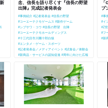
新
念、信長を語り尽くす『信長の野望
「G
出陣』完成記者発表会
プ
事例紹介
記者発表会
信長の野望
事
コーエーテクモゲームス
新作ゲーム
イ
料
シブサワ・コウ
信長の野望 出陣
Z
コーエーテクモホールディングス
フ
十三代目市川團十郎白猿
新
エンタメ・ゲーム・スポーツ
記者発表会／メディアイベント
試食会／体験会
新商品・サービスの認知促進
周年に向けた広報