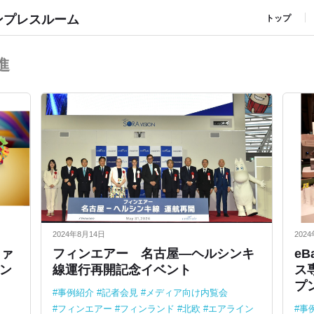
ンプレスルーム
トップ
進
2024年8月14日
202
ファ
フィンエアー 名古屋―ヘルシンキ
eB
ン
線運行再開記念イベント
ス専
プ
事例紹介
記者会見
メディア向け内覧会
フィンエアー
フィンランド
北欧
エアライン
事