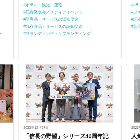
ホテル・観光・運輸
eB
記者発表会／メディアイベント
フ
新商品・サービスの認知促進
記
既存商品・サービスの認知促進
新
ト
ブランディング・リブランディング
2023年12月27日
202
「信長の野望」シリーズ40周年記
人