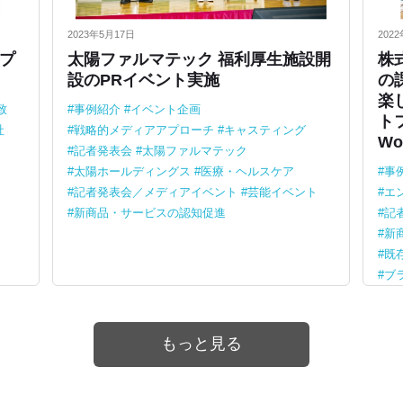
2023年5月17日
202
プ
太陽ファルマテック 福利厚生施設開
株
設のPRイベント実施
の
楽
致
事例紹介
イベント企画
トフ
社
戦略的メディアアプローチ
キャスティング
W
記者発表会
太陽ファルマテック
太陽ホールディングス
医療・ヘルスケア
事
記者発表会／メディアイベント
芸能イベント
エ
新商品・サービスの認知促進
記
新
既
ブ
もっと見る