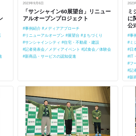
2023年9月6日
202
「サンシャイン60展望台」リニュー
ミ
ン
アルオープンプロジェクト
に
公
事例紹介
メディアアプローチ
店
リニューアルオープン
展望台
まちづくり
事
サンシャインシティ
住宅・不動産・建設
ミ
記者発表会／メディアイベント
試食会／体験会
日
進
新商品・サービスの認知促進
I
フ
記
新