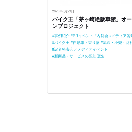
2023年6月23日
バイク王「茅ヶ崎絶版車館」オー
ンプロジェクト
事例紹介
PRイベント
内覧会
メディア誘
バイク王
自動車・乗り物
流通・小売・商
記者発表会／メディアイベント
新商品・サービスの認知促進