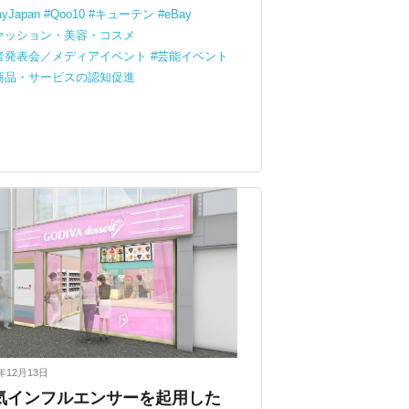
ayJapan
Qoo10
キューテン
eBay
ァッション・美容・コスメ
者発表会／メディアイベント
芸能イベント
商品・サービスの認知促進
3年12月13日
気インフルエンサーを起用した