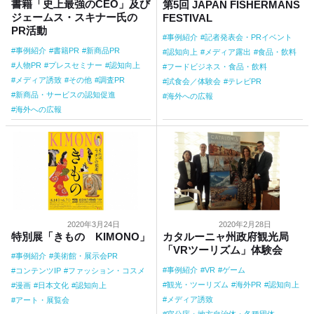
書籍「史上最強のCEO」及び
第5回 JAPAN FISHERMANS
ジェームス・スキナー氏の
FESTIVAL
PR活動
事例紹介
記者発表会・PRイベント
事例紹介
書籍PR
新商品PR
認知向上
メディア露出
食品・飲料
人物PR
プレスセミナー
認知向上
フードビジネス・食品・飲料
メディア誘致
その他
調査PR
試食会／体験会
テレビPR
新商品・サービスの認知促進
海外への広報
海外への広報
2020年3月24日
2020年2月28日
特別展「きもの KIMONO」
カタルーニャ州政府観光局
「VRツーリズム」体験会
事例紹介
美術館・展示会PR
事例紹介
VR
ゲーム
コンテンツIP
ファッション・コスメ
観光・ツーリズム
海外PR
認知向上
漫画
日本文化
認知向上
メディア誘致
アート・展覧会
官公庁・地方自治体・各種団体