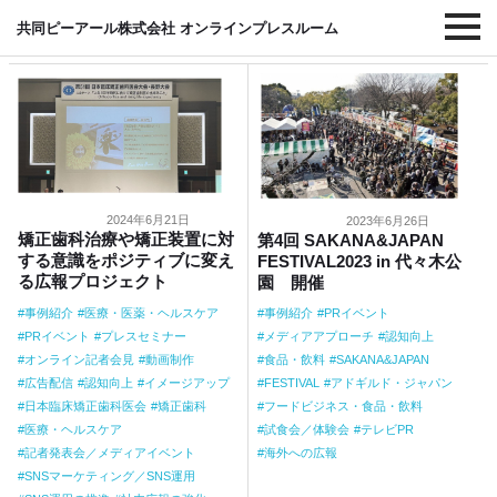
#認知向上
共同ピーアール株式会社 オンラインプレスルーム
2024年6月21日
2023年6月26日
矯正歯科治療や矯正装置に対
第4回 SAKANA&JAPAN
する意識をポジティブに変え
FESTIVAL2023 in 代々木公
る広報プロジェクト
園 開催
事例紹介
医療・医薬・ヘルスケア
事例紹介
PRイベント
PRイベント
プレスセミナー
メディアアプローチ
認知向上
オンライン記者会見
動画制作
食品・飲料
SAKANA&JAPAN
広告配信
認知向上
イメージアップ
FESTIVAL
アドギルド・ジャパン
日本臨床矯正歯科医会
矯正歯科
フードビジネス・食品・飲料
医療・ヘルスケア
試食会／体験会
テレビPR
記者発表会／メディアイベント
海外への広報
SNSマーケティング／SNS運用