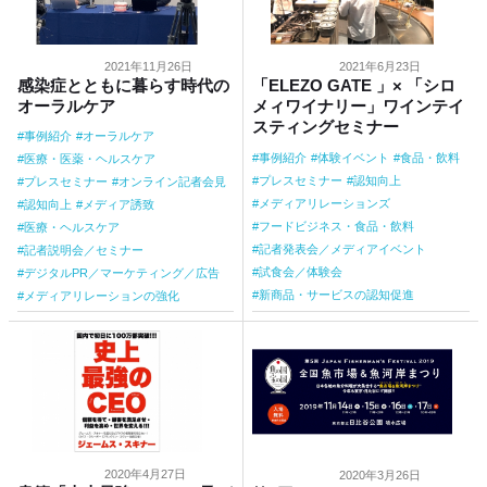
2021年11月26日
2021年6月23日
感染症とともに暮らす時代の
「ELEZO GATE 」× 「シロ
オーラルケア
メィワイナリー」ワインテイ
スティングセミナー
事例紹介
オーラルケア
事例紹介
体験イベント
食品・飲料
医療・医薬・ヘルスケア
プレスセミナー
認知向上
プレスセミナー
オンライン記者会見
メディアリレーションズ
認知向上
メディア誘致
フードビジネス・食品・飲料
医療・ヘルスケア
記者発表会／メディアイベント
記者説明会／セミナー
試食会／体験会
デジタルPR／マーケティング／広告
新商品・サービスの認知促進
メディアリレーションの強化
2020年4月27日
2020年3月26日