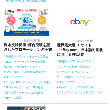
SNS運用の推進
社内広報の強化
2023年2月7日
2022年4月4日
温水洗浄便座1億台突破を記
世界最大級ECサイト
念したプロモーションの実施
「eBay.com」日本語対応化
におけるPR活動
事例紹介
日本レストルーム工業会
事例紹介
EC
ローカライズ
SNSキャンペーン
メディア露出
グローバル戦略
認知向上
認知向上
消費者アンケート
メディアリレーションズ
電気・機械・その他製造
調査PR
IT・情報通信・テクノロジー
コンテンツPR
コンテンツPR
デジタルPR／マーケティング／広告
新商品・サービスの認知促進
SNSマーケティング／SNS運用
ブランディング・リブランディング
既存商品・サービスの認知促進
海外への広報