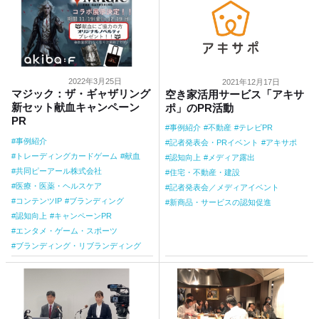
2022年3月25日
2021年12月17日
マジック：ザ・ギャザリング
空き家活用サービス「アキサ
新セット献血キャンペーン
ポ」のPR活動
PR
事例紹介
不動産
テレビPR
事例紹介
記者発表会・PRイベント
アキサポ
トレーディングカードゲーム
献血
認知向上
メディア露出
共同ピーアール株式会社
住宅・不動産・建設
医療・医薬・ヘルスケア
記者発表会／メディアイベント
コンテンツIP
ブランディング
新商品・サービスの認知促進
認知向上
キャンペーンPR
エンタメ・ゲーム・スポーツ
ブランディング・リブランディング