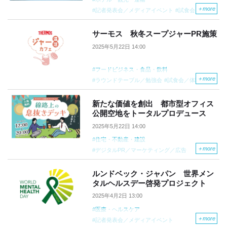
＋
more
記者発表会／メディアイベント
試食会／体験会
ブランディング・リブランディング
メディアリレーションの強化
サーモス 秋冬スープジャーPR施策
2025年5月22日 14:00
フードビジネス・食品・飲料
＋
more
ラウンドテーブル／勉強会
試食会／体験会
既存商品・サービスの認知促進
メディアリレーションの強化
新たな価値を創出 都市型オフィス
公開空地をトータルプロデュース
2025年5月22日 14:00
住宅・不動産・建設
＋
more
デジタルPR／マーケティング／広告
ブランディング・リブランディング
ルンドベック・ジャパン 世界メン
タルヘルスデー啓発プロジェクト
2025年4月2日 13:00
医療・ヘルスケア
＋
more
記者発表会／メディアイベント