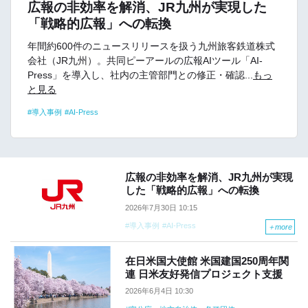
広報の非効率を解消、JR九州が実現した
「戦略的広報」への転換
年間約600件のニュースリリースを扱う九州旅客鉄道株式
会社（JR九州）。共同ピーアールの広報AIツール「AI-
Press」を導入し、社内の主管部門との修正・確認...
もっ
と見る
導入事例
AI-Press
広報の非効率を解消、JR九州が実現
した「戦略的広報」への転換
2026年7月30日 10:15
導入事例
AI-Press
＋
more
在日米国大使館 米国建国250周年関
連 日米友好発信プロジェクト支援
2026年6月4日 10:30