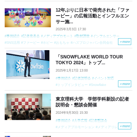
デジタルPR／マーケティング／広告
既存商品・サービスの認知を促進したい
12年ぶりに日本で発売された「ファ
ービー」の広報活動とインフルエン
記者説明会／セミナー
オンライン配信
サー施...
既存商品・サービスの認知促進
2025年3月3日 17:30
事例紹介
記者発表会
メディアプロモート
取材誘致
インフルエンサー
＋
more
SNS活用
ファービー
ホビー
おもちゃ
ハズブロジャパン合同会社
エンタメ・ゲーム・スポーツ
記者発表会／メディアイベント
芸能イベント
新商品・サービスの認知促進
インフルエンサーの起用
「SNOWFLAKE WORLD TOUR
TOKYO 2024」トップ...
芸能人・スポーツ選手の起用
2025年1月17日 13:00
事例紹介
記者説明会
イベント対応
＋
more
トップインタビュー
Snowflake
IT・情報通信・テクノロジー
記者発表会／メディアイベント
人物PR
東京理科大学 学部学科新設の記者
説明会・懇談会開催
ブランディング・リブランディング
2024年9月30日 15:30
事例紹介
大学広報
記者懇談会
＋
more
メディアプロモーション
メディアリレーション
東京理科大学
大学・教育機関