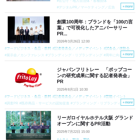
官公庁・地方自治体・各種団体
＋
more
デジタルPR／マーケティング／広告
SNSマーケティング／SNS運用
SNS運用の推進
海外への広報
創業100周年：ブランドを「100の言
葉」で可視化したアニバーサリー
PR...
2026年3月26日 12:00
フードビジネス・食品・飲料
記者発表会／メディアイベント
試食会／体験会
＋
more
展示会／カンファレンス
ブランディング・リブランディング
周年に向けた広報
ジャパンフリトレー 「ポップコー
ンの研究成果に関する記者発表会」
PR
2025年8月1日 10:30
フードビジネス・食品・飲料
記者発表会／メディアイベント
芸能イベント
＋
more
調査PR
既存商品・サービスの認知促進
ブランディング・リブランディング
芸能人・スポーツ選手の起用
デジタルPR／マーケティング／広告
リーガロイヤルホテル大阪 グランド
オープンに関するPR活動
2025年7月22日 15:00
ホテル・観光・運輸